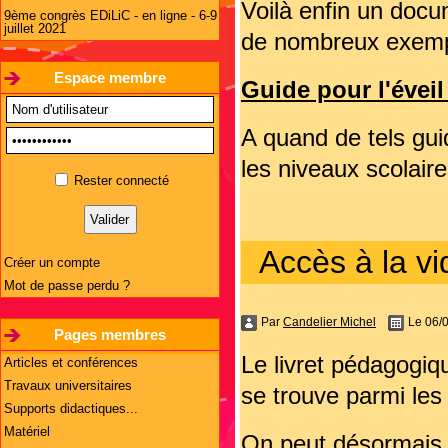
Voilà enfin un docu
9ème congrès EDiLiC - en ligne - 6-9
juillet 2021
de nombreux exempl
Espace membre
Guide pour l'éveil
A quand de tels gui
les niveaux scolaire
Rester connecté
Accès à la v
Créer un compte
Mot de passe perdu ?
Par
Candelier Michel
Le 06/
Pages membres
Le livret pédagogiq
Articles et conférences
Travaux universitaires
se trouve parmi les
Supports didactiques...
Matériel
On peut désormais 