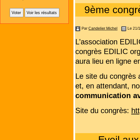
9ème congrès
Par
Candelier Michel
Le 21/
L’association EDIL
congrès EDILIC orga
aura lieu en ligne en
Le site du congrès 
et, en attendant, n
communication ava
Site du congrès:
ht
Eveil aux