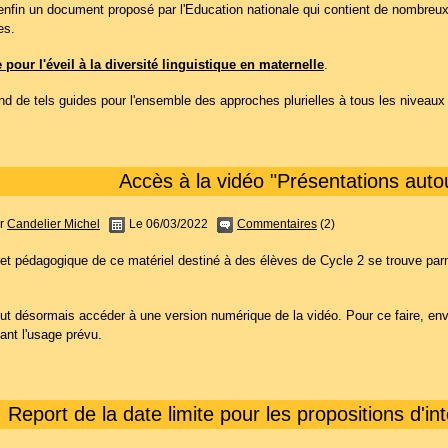
 enfin un document proposé par l'Education nationale qui contient de nombreu
es.
 pour l'éveil à la diversité linguistique en maternelle
.
d de tels guides pour l'ensemble des approches plurielles à tous les niveaux 
Accès à la vidéo "Présentations aut
r
Candelier Michel
Le 06/03/2022
Commentaires
(2)
vret pédagogique de ce matériel destiné à des élèves de Cycle 2 se trouve par
ut désormais accéder à une version numérique de la vidéo. Pour ce faire, e
ant l'usage prévu.
Report de la date limite pour les propositions d'i