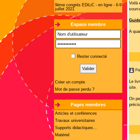
Voilà
9ème congrès EDiLiC - en ligne - 6-9
juillet 2021
sourc
Guide
Espace membre
A quan
Rester connecté
Pa
Le li
Créer un compte
site.
Mot de passe perdu ?
On pe
Pages membres
précis
Articles et conférences
Travaux universitaires
Supports didactiques...
Matériel