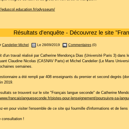
://eduscol.education.fr/odysseum/
Résultats d'enquête - Découvrez le site "Fra
r
Candelier Michel
Le 28/09/2019
Commentaires
(0)
git d'un travail réalisé par Catherine Mendonça Dias (Université Paris 3) dans l
quant Claudine Nicolas (CASNAV Paris) et Michel Candelier (Le Mans Universit
rochaines semaines.
estionnaire a été rempli par 408 enseignants du premier et second degrés (d
in 2019.
ésultats se trouvent sur le site "Français langue seconde" de Catherine Mendo
//www.francaislangueseconde.fr/pistes-pour-lenseignement/poursuivre-sa-langu
ez-en pour visiter l'ensemble de ce site qui fourmille d'informations et de lie
 consultation !