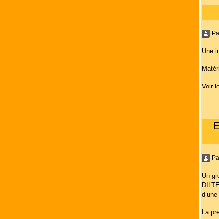
Pa
Une i
Matér
Voir l
E
Pa
Un gr
DILTE
d’une 
La pr