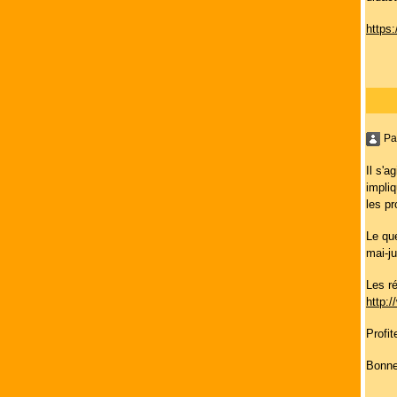
https
Pa
Il s'a
impli
les p
Le qu
mai-ju
Les r
http:
Profit
Bonne