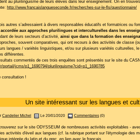
ent au plurilinguisme de leurs élèves dans leur enseignement. On en trouvera 
nte:
http://www.francaislangueseconde.fr/recherches-sur-le-fls/questionnaire/
ois autres s’adressaient à divers responsables éducatifs et formatrices ou f
 accordée aux approches plurilingues et interculturelles dans les ense
dant de leurs secteurs d’activité,
ainsi que dans la formation des enseign
proches, souvent comparatives, qui ont recours à des activités de classe (ou h
urs langues / variétés linguistiques, et/ou sur plusieurs variétés culturelles, 
es différentes.
ésultats commentés de ces trois enquêtes sont présentés sur le site du CAS
.fr/portail/jcms/p1_1690794/plurilinguisme?cid=p1_1690785
 consultation !
Un site intéressant sur les langues et cult
r
Candelier Michel
Le 20/01/2020
Commentaires
(0)
trouverez sur le site ODYSSEUM de nombreuses activités exploitables - avec 
es activités d'éveil aux langues (cf. la rubrique portant sur l'étymologie des 
ique intégrée du latin et du grec, en lien avec le français...