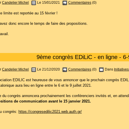
r
Candelier Michel
Le 15/01/2021
Commentaires
(0)
e limite est reportée au 15 février !
avez donc encore le temps de faire des propositions.
avail.
9ème congrès EDiLiC - en ligne - 6-9
r
Candelier Michel
Le 21/12/2020
Commentaires
(0)
Dans
Initiative
ociation EDILIC est heureuse de vous annoncer que le prochain congrès EDILIC
lonique aura lieu en ligne entre le 6 et le 9 juillet 2021.
te du congrès annoncera prochainement les conférenciers invités et, en atten
sitions de communication avant le 15 janvier 2021.
du congrès:
https://congresedilic2021.web.auth.gr/