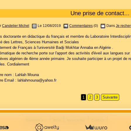
Une prise de contact...
r
Candelier Michel
Le 12/08/2019
Commentaires
(0)
Dans
Je recher
is doctorante en didactique du français et membre du Laboratoire Interdiscipl
té des Lettres, Sciences Humaines et Sociales
tement de Français à l'université Badji Mokhtar Annaba en Algérie .
matique de recherche porte sur l'apport des activités d'éveil aux langues sur 
lèves algérien de 4ème année primaire. Je souhaite participer à un projet de 
lles. Cordialement
 nom : Lahlah Mouna
 Email : lahlahmouna@yahoo.fr
1
2
3
Suivante
Bienvenue ...
Blog
Newsletter
Contact