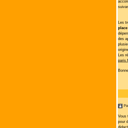
accord
suiva
Les tr
place
dépen
des ap
plusie
origin
Les r
paris
Bonne
Pa
Vous 
pour d
didact