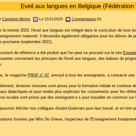
Eveil aux langues en Belgique (Fédération 
r
Candelier Michel
Le 15/11/2020
Commentaires
(0)
 la rentrée 2020, l'éveil aux langues est intégré dans le curriculum de tous l
enseignement maternel. Il deviendra également obligatoire pour les élèves de 
ée prochaine (septembre 2021).
ument de référence a été produit que l'on peut se procurer sur le site
Enseig
ssantes concernant les principes de l'éveil aux langues, des balises de progre
e.
us, le magazine
PROF n° 47
, envoyé à tous les enseignants, a consacré une p
èlement, diverses mesures sont prises pour la formation initiale et continue d
iaux didactiques et pour rendre plus explicites les croisements avec les réfé
ives locales sont prises par des enseignant.e.s pour travailler en commun sur 
ouvons féliciter nos collègues d'outre-Quiévrain pour leur travail, et en tirer pr
mations fournies par Wim De Grieve, Inspecteur de l'Enseignement fondamental