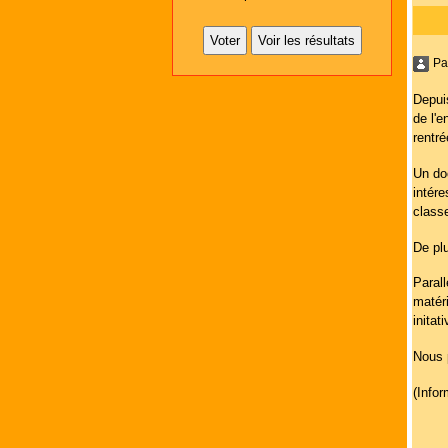
Pa
Depuis
de l'
rentr
Un doc
intére
class
De pl
Parall
matér
initat
Nous p
(Infor