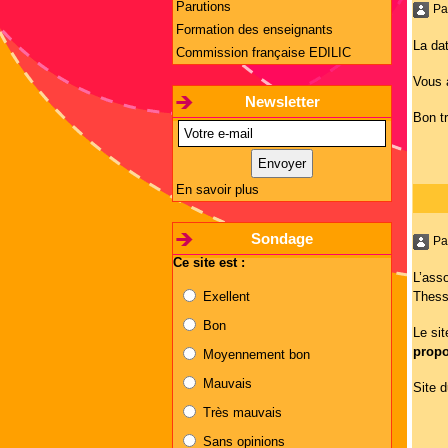
Parutions
Pa
Formation des enseignants
La dat
Commission française EDILIC
Vous 
Newsletter
Bon tr
En savoir plus
Sondage
Pa
Ce site est :
L’ass
Exellent
Thessa
Bon
Le si
propo
Moyennement bon
Mauvais
Site 
Très mauvais
Sans opinions