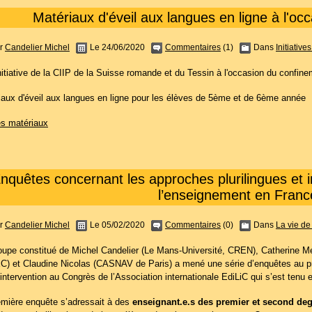
Matériaux d'éveil aux langues en ligne à l'o
r
Candelier Michel
Le 24/06/2020
Commentaires
(1)
Dans
Initiative
nitiative de la CIIP de la Suisse romande et du Tessin à l'occasion du confin
iaux d'éveil aux langues en ligne pour les élèves de 5ème et de 6ème année
es matériaux
nquêtes concernant les approches plurilingues et i
l’enseignement en Franc
r
Candelier Michel
Le 05/02/2020
Commentaires
(0)
Dans
La vie de 
oupe constitué de Michel Candelier (Le Mans-Université, CREN), Catherine M
C) et Claudine Nicolas (CASNAV de Paris) a mené une série d’enquêtes au pr
intervention au Congrès de l’Association internationale EdiLiC qui s’est tenu e
emière enquête s’adressait à des
enseignant.e.s des premier et second de